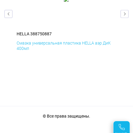
HELLA 388750887
HEL
Д
Смазка универсальная пластика HELLA аэр ДиК
Сма
400мл
40
© Все права защищены.