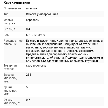
Характеристики
Применение:
пластик
Тип:
Смазка универсальная
Форма
аэрозоль
выпуска:
Объём, л:
0.4
EAN-13:
6PU012039001
Расширенное
Быстро и эффективно удаляет пыль, грязь, масляные и
описание:
никотиновые загрязнения. Защищает от старения и
выгорания, восстанавливает первоначальную
структуру, обладает антистатическим эффектом.
Предназначен для обработки пластиковых и
виниловых деталей салона. Подходит для молдингов и
бамперов. Обладает приятным ароматом клубники.
Товарная
уход и очистка
группа:
Высота
235
упаковки,
мм:
Длина
50
упаковки,
мм:
Объем
0.7
упаковки, л: